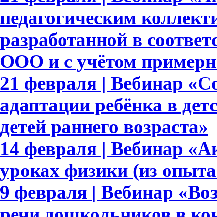
педагогическим коллек
разработанной в соотве
ООО и с учётом приме
21 февраля | Вебинар «С
адаптации ребёнка в дет
детей раннего возраста»
14 февраля | Вебинар «А
уроках физики (из опыта
9 февраля | Вебинар «Во
речи дошкольников в ко