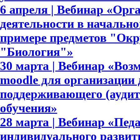
6 апреля | Вебинар «Орг
деятельности в начально
примере предметов "Ок
"Биология"»
30 марта | Вебинар «Во
moodle для организации 
поддерживающего (аудит
обучения»
28 марта | Вебинар «Пед
индивидуального развит