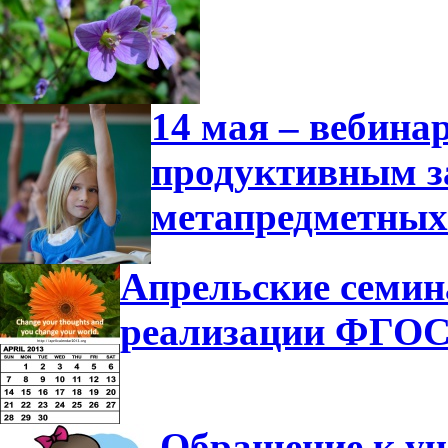
14 мая – вебина
продуктивным з
метапредметных
Апрельские семин
реализации ФГО
Обращение к у