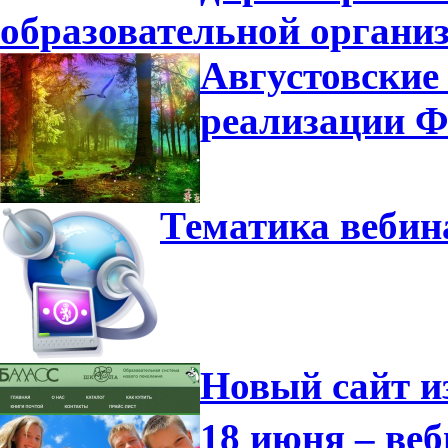
образовательной органи
Августовские
реализации 
Тематика вебин
Новый сайт и
18 июня – ве