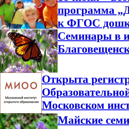
программа „Д
к ФГОС дошк
Семинары в и
Благовещенс
Открыта регистр
Образовательной
Московском инст
Майские семи