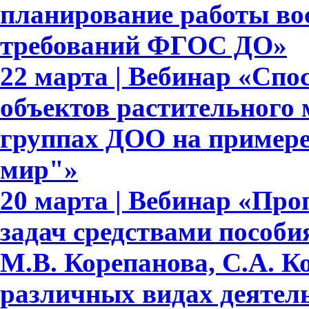
планирование работы вос
требований ФГОС ДО»
22 марта | Вебинар «Сп
объектов растительного
группах ДОО на примере
мир"»
20 марта | Вебинар «Про
задач средствами пособ
М.В. Корепанова, С.А. К
различных видах деятел