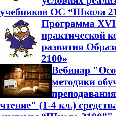
условиях реали
учебников ОС “Школа 2
Программа XVII
практической к
развития Образ
2100»
Вебинар "Осо
методики обуч
преподавания
чтение" (1-4 кл.) средс