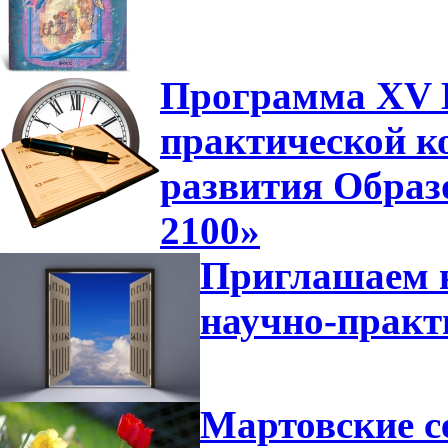
Программа XV В
практической к
развития Образ
2100»
Приглашаем н
научно-прак
Мартовские с