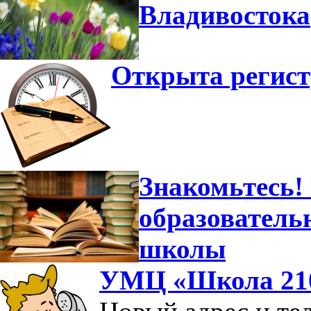
Владивостока
Открыта регист
Знакомьтесь!
образователь
школы
УМЦ «Школа 210