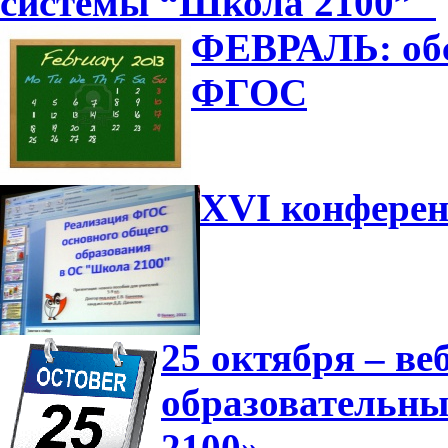
системы “Школа 2100”"
ФЕВРАЛЬ: обс
ФГОС
XVI конферен
25 октября – в
образовательн
2100»