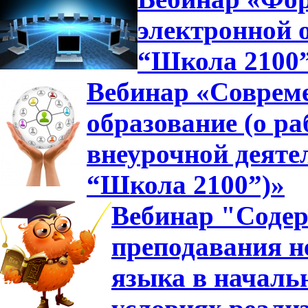
электронной 
“Школа 2100
Вебинар «Совреме
образование (о ра
внеурочной деяте
“Школа 2100”)»
Вебинар "Содер
преподавания н
языка в началь