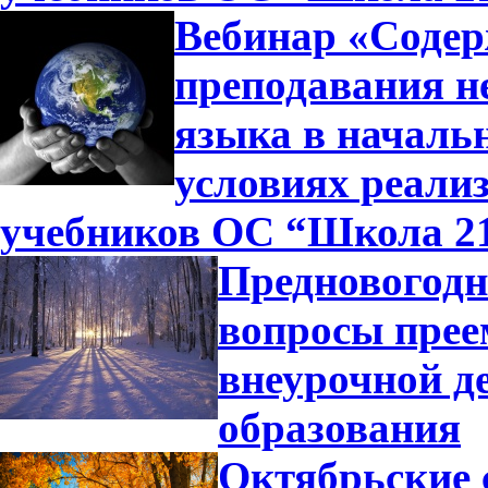
Вебинар «Содер
преподавания н
языка в началь
условиях реали
учебников ОС “Школа 2
Предновогодн
вопросы прее
внеурочной д
образования
Октябрьские