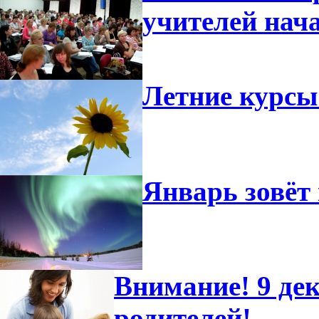
учителей нач
Летние курсы
Январь зовёт 
Внимание! 9 дек
родителей!