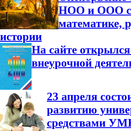
НОО и ООО с
математике, р
истории
На сайте открылся
внеурочной деятел
23 апреля сост
развитию униве
средствами УМ