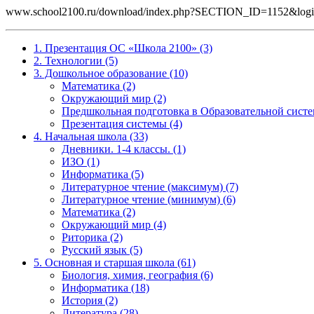
www.school2100.ru/download/index.php?SECTION_ID=1152&lo
1. Презентация ОС «Школа 2100» (3)
2. Технологии (5)
3. Дошкольное образование (10)
Математика (2)
Окружающий мир (2)
Предшкольная подготовка в Образовательной систе
Презентация системы (4)
4. Начальная школа (33)
Дневники. 1-4 классы. (1)
ИЗО (1)
Информатика (5)
Литературное чтение (максимум) (7)
Литературное чтение (минимум) (6)
Математика (2)
Окружающий мир (4)
Риторика (2)
Русский язык (5)
5. Основная и старшая школа (61)
Биология, химия, география (6)
Информатика (18)
История (2)
Литература (28)