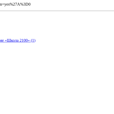
gin=yes%27A%3D0
ме «Школа 2100» (1)