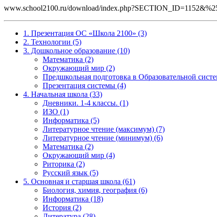
www.school2100.ru/download/index.php?SECTION_ID=1152&
1. Презентация ОС «Школа 2100» (3)
2. Технологии (5)
3. Дошкольное образование (10)
Математика (2)
Окружающий мир (2)
Предшкольная подготовка в Образовательной систе
Презентация системы (4)
4. Начальная школа (33)
Дневники. 1-4 классы. (1)
ИЗО (1)
Информатика (5)
Литературное чтение (максимум) (7)
Литературное чтение (минимум) (6)
Математика (2)
Окружающий мир (4)
Риторика (2)
Русский язык (5)
5. Основная и старшая школа (61)
Биология, химия, география (6)
Информатика (18)
История (2)
Литература (28)