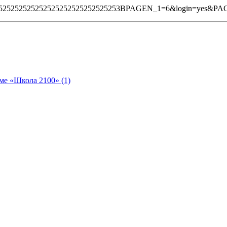
%2525252525252525252525252525253BPAGEN_1=6&login=yes&P
ме «Школа 2100» (1)