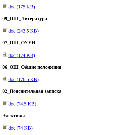
doc (175 KB)
09_ОШ_Литература
doc (243.5 KB)
07_ОШ_ОУУН
doc (174 KB)
06_ОШ_Общие положения
doc (176.5 KB)
02_Пояснительная записка
doc (74.5 KB)
Элективы
doc (74 KB)