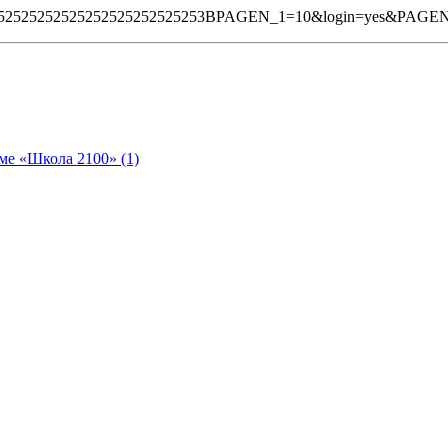
%252525252525252525252525253BPAGEN_1=10&login=yes&PAGE
ме «Школа 2100» (1)