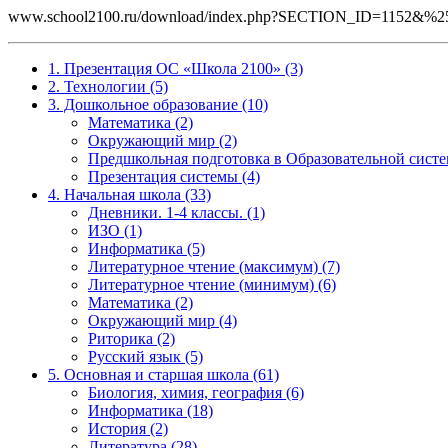
www.school2100.ru/download/index.php?SECTION_ID=1152&
1. Презентация ОС «Школа 2100» (3)
2. Технологии (5)
3. Дошкольное образование (10)
Математика (2)
Окружающий мир (2)
Предшкольная подготовка в Образовательной систе
Презентация системы (4)
4. Начальная школа (33)
Дневники. 1-4 классы. (1)
ИЗО (1)
Информатика (5)
Литературное чтение (максимум) (7)
Литературное чтение (минимум) (6)
Математика (2)
Окружающий мир (4)
Риторика (2)
Русский язык (5)
5. Основная и старшая школа (61)
Биология, химия, география (6)
Информатика (18)
История (2)
Литература (28)