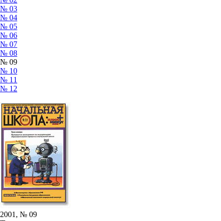
№ 03
№ 04
№ 05
№ 06
№ 07
№ 08
№ 09
№ 10
№ 11
№ 12
2001, № 09