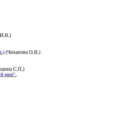
И.В.)
.)
(Чиханова О.В.)
шина С.П.)
й мир".