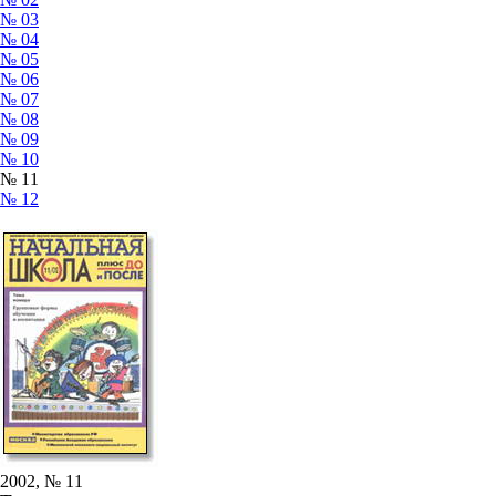
№ 03
№ 04
№ 05
№ 06
№ 07
№ 08
№ 09
№ 10
№ 11
№ 12
2002, № 11