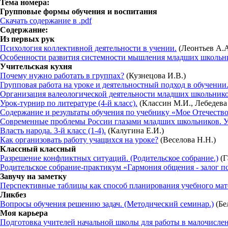
Тема номера:
Групповые формы обучения и воспитания
Скачать содержание в .pdf
Содержание:
Из первых рук
Психология коллективной деятельности в учении.
(Леонтьев А.А
Особенности развития системности мышления младших школьни
Учительская кухня
Почему нужно работать в группах?
(Кузнецова И.В.)
Групповая работа на уроке и деятельностный подход в обучении
Организация валеологической деятельности младших школьнико
Урок-турнир по литературе (4-й класс).
(Классин М.И., Лебедева 
Содержание и результаты обучения по учебнику «Мое Отечество»
Современные проблемы России глазами младших школьников. У
Власть народа. 3-й класс (1-4).
(Калугина Е.И.)
Как организовать работу учащихся на уроке?
(Веселова Н.Н.)
Классный классный
Разрешение конфликтных ситуаций. (Родительское собрание.)
(Г
Родительское собрание-практикум «Гармония общения - залог п
Завучу на заметку
Перспективные таблицы как способ планирования учебного мат
Ликбез
Вопросы обучения решению задач. (Методический семинар.)
(Бе
Моя карьера
Подготовка учителей начальной школы для работы в малочислен