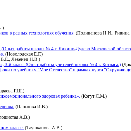
.)
ков в разных технологиях обучения.
(Поливанова Н.И., Ривина 
. (Опыт работы школы № 4 г. Ликино-Дулево Московской области
в.
(Новолодская Е.Г.)
В.Е., Левенец Н.В.)
, 3-й класс. (Опыт работы учителей школы № 4 г. Котласа.)
(Док
роки по учебнику "Мое Отечество" в рамках курса "Окружающи
араева Г.Ш.)
сихоэмоционального здоровья ребенка».
(Когут Л.М.)
ериала.
(Панькова И.В.)
лошистая А.В.)
ном классе.
(Таушканова А.В.)