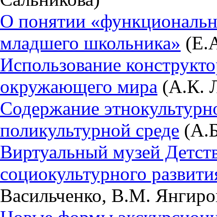
О понятии «функциональн
младшего школьника»
(Е.А
Использование конструкт
окружающего мира
(А.К. 
Содержание этнокультурно
поликультурной среде
(А.Б
Виртуальный музей Детств
социокультурного развити
Васильченко, В.М. Янгиро