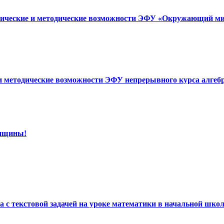
хнические и методические возможности ЭФУ «Окружающий мир
 и методические возможности ЭФУ непрерывного курса алгеб
енщины!
та с текстовой задачей на уроке математики в начальной шко