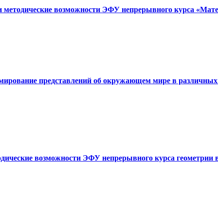
 и методические возможности ЭФУ непрерывного курса «Мате
рмирование представлений об окружающем мире в различных
тодические возможности ЭФУ непрерывного курса геометрии 