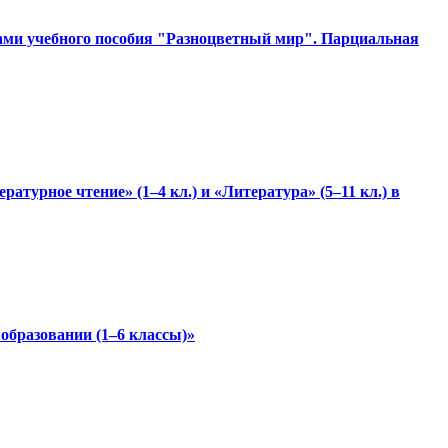
вами учебного пособия "Разноцветный мир". Парциальная
турное чтение» (1–4 кл.) и «Литература» (5–11 кл.) в
 образовании (1–6 классы)»