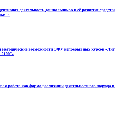
дуктивная деятельность дошкольников и её развитие средст
ики"»
 и методические возможности ЭФУ непрерывных курсов «Литера
 2100”»
вая работа как форма реализации деятельностного подхода в