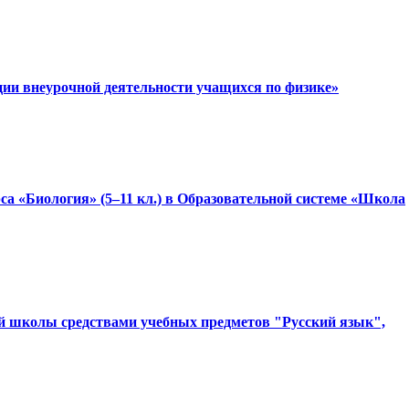
ции внеурочной деятельности учащихся по физике»
са «Биология» (5–11 кл.) в Образовательной системе «Школа
ной школы средствами учебных предметов "Русский язык",