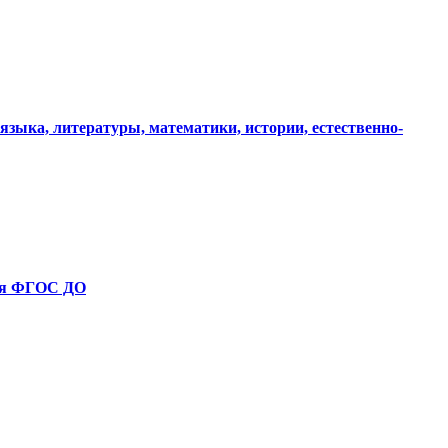
зыка, литературы, математики, истории, естественно-
ния ФГОС ДО