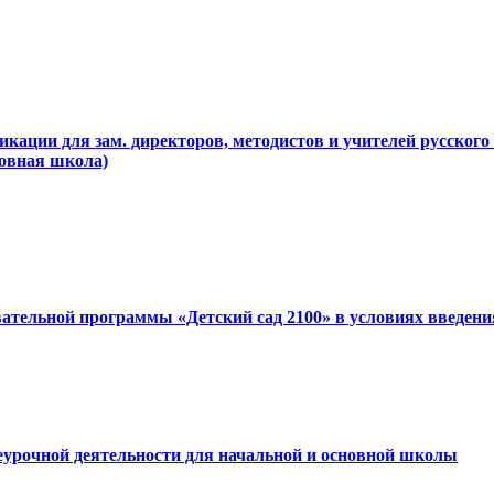
ции для зам. директоров, методистов и учителей русского я
овная школа)
ательной программы «Детский сад 2100» в условиях введе
урочной деятельности для начальной и основной школы