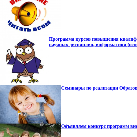
Программа курсов повышения квалифика
научных дисциплин, информатики (осн
Семинары по реализации Образов
Объявляем конкурс программ вне