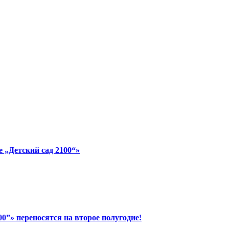
 „Детский сад 2100“»
”» переносятся на второе полугодие!