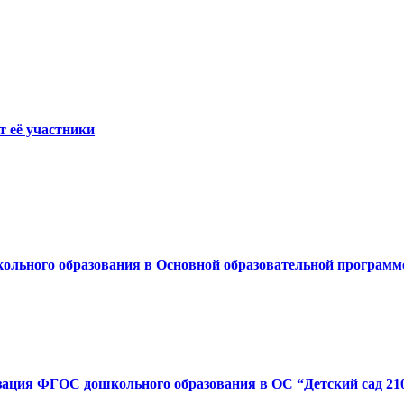
т её участники
льного образования в Основной образовательной программе
ация ФГОС дошкольного образования в ОС “Детский сад 2100