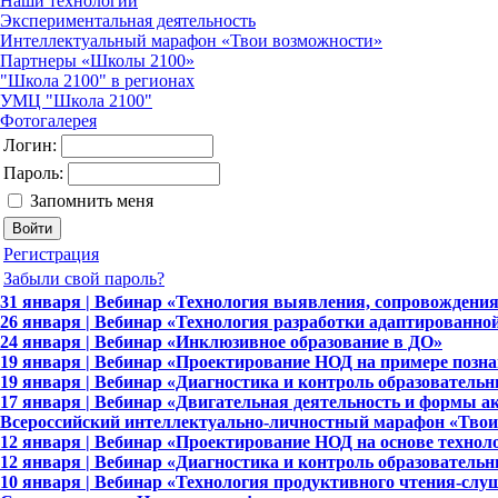
Наши технологии
Экспериментальная деятельность
Интеллектуальный марафон «Твои возможности»
Партнеры «Школы 2100»
"Школа 2100" в регионах
УМЦ "Школа 2100"
Фотогалерея
Логин:
Пароль:
Запомнить меня
Регистрация
Забыли свой пароль?
31 января | Вебинар «Технология выявления, сопровождения
26 января | Вебинар «Технология разработки адаптированно
24 января | Вебинар «Инклюзивное образование в ДО»
19 января | Вебинар «Проектирование НОД на примере позна
19 января | Вебинар «Диагностика и контроль образовательн
17 января | Вебинар «Двигательная деятельность и формы а
Всероссийский интеллектуально-личностный марафон «Твои 
12 января | Вебинар «Проектирование НОД на основе техно
12 января | Вебинар «Диагностика и контроль образовательн
10 января | Вебинар «Технология продуктивного чтения-сл