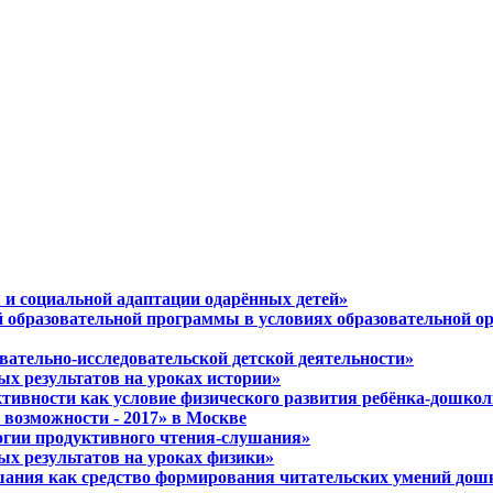
 и социальной адаптации одарённых детей»
й образовательной программы в условиях образовательной о
вательно-исследовательской детской деятельности»
ых результатов на уроках истории»
ктивности как условие физического развития ребёнка-дошко
возможности - 2017» в Москве
логии продуктивного чтения-слушания»
ых результатов на уроках физики»
ушания как средство формирования читательских умений до