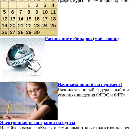
График курсов и семинаров, орган
Расписание вебинаров (май - июнь)
Начинаем новый эксперимент!
Начинается новый федеральный ши
условиях введения ФГОС и ФГТ».
Электронная регистрация на курсы
На сайте в разделе «Курсы и семинары» открыта электронная р