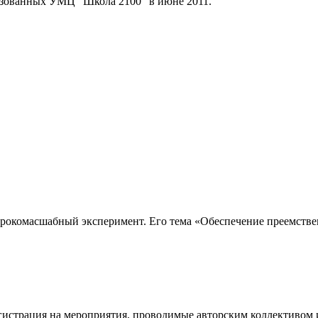
изованных УМЦ "Школа 2100" в июне 2011.
рокомасшабный эксперимент. Его тема «Обеспечение преемстве
егистрация на мероприятия, проводимые авторским коллективом