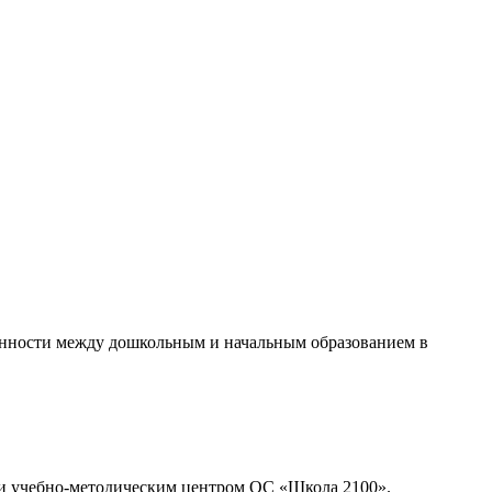
нности между дошкольным и начальным образованием в
 и учебно-методическим центром ОС «Школа 2100».