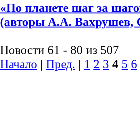
«По планете шаг за шагом»
(авторы А.А. Вахрушев, 
Новости 61 - 80 из 507
Начало
|
Пред.
|
1
2
3
4
5
6