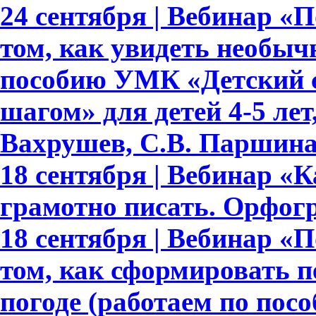
24 сентября | Вебинар «По
том, как увидеть необыч
пособию УМК «Детский с
шагом» для детей 4-5 лет,
Вахрушев, С.В. Паршина,
18 сентября | Вебинар «
грамотно писать. Орфогр
18 сентября | Вебинар «По
том, как сформировать 
погоде (работаем по пос