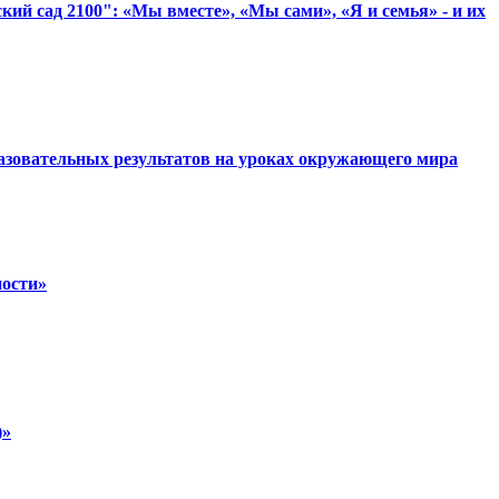
ий сад 2100": «Мы вместе», «Мы сами», «Я и семья» - и их
разовательных результатов на уроках окружающего мира
ности»
)»