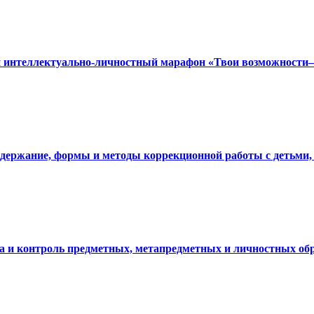
й интеллектуально-личностный марафон «Твои возможности–
Содержание, формы и методы коррекционной работы с детьми
ка и контроль предметных, метапредметных и личностных обр