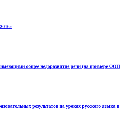
2016»
, имеющими общее недоразвитие речи (на примере ООП
азовательных результатов на уроках русского языка в