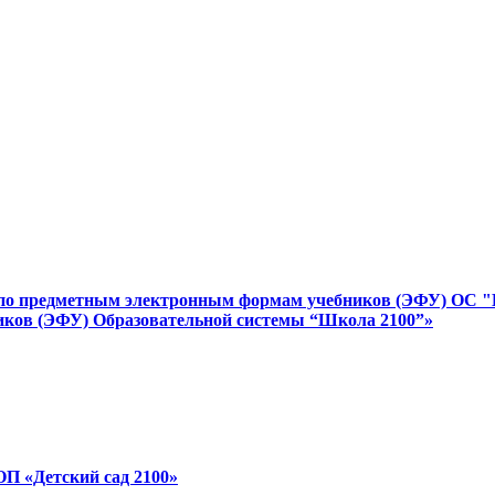
 по предметным электронным формам учебников (ЭФУ) ОС "Ш
иков (ЭФУ) Образовательной системы “Школа 2100”»
ОП «Детский сад 2100»