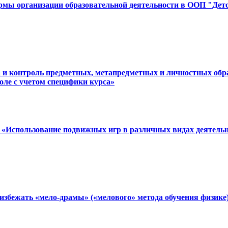
рмы организации образовательной деятельности в ООП "Детск
ка и контроль предметных, метапредметных и личностных об
оле с учетом специфики курса»
е «Использование подвижных игр в различных видах деятель
 избежать «мело-драмы» («мелового» метода обучения физике