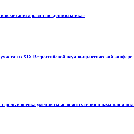
ь как механизм развития дошкольника»
 участия в XIX Всероссийской научно-практической конфере
онтроль и оценка умений смыслового чтения в начальной шк