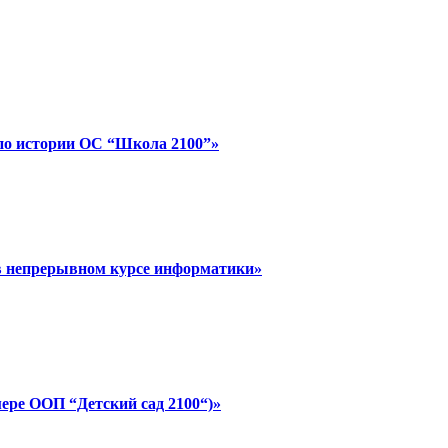
 по истории ОС “Школа 2100”»
 в непрерывном курсе информатики»
ере ООП “Детский сад 2100“)»