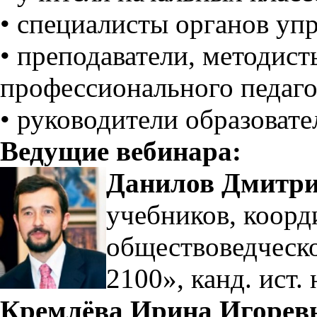
• специалисты органов уп
• преподаватели, методис
профессионального педаго
• руководители образоват
Ведущие вебинара:
Данилов Дмитр
учебников, коорд
обществоведческ
2100», канд. ист. 
Кремлёва Ирина Игорев