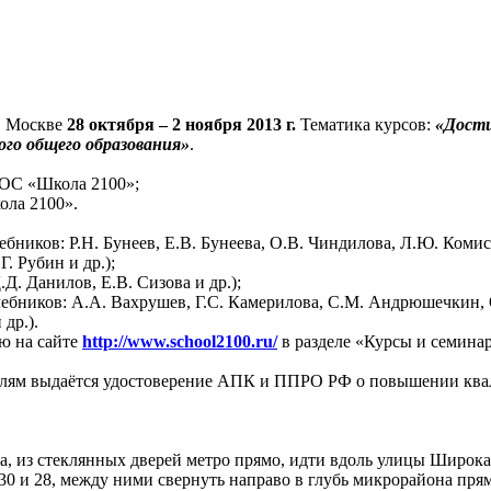
 в Москве
28 октября – 2 ноября 2013 г.
Тематика курсов:
«Дости
ого общего образования»
.
 ОС «Школа 2100»;
ола 2100».
ебников: Р.Н. Бунеев, Е.В. Бунеева, О.В. Чиндилова, Л.Ю. Комис
. Рубин и др.);
Д. Данилов, Е.В. Сизова и др.);
учебников: А.А. Вахрушев, Г.С. Камерилова, С.М. Андрюшечкин, 
др.).
ю на сайте
http://www.school2100.ru/
в разделе «Курсы и семина
ателям выдаётся удостоверение АПК и ППРО РФ о повышении кв
ра, из стеклянных дверей метро прямо, идти вдоль улицы Широк
0 и 28, между ними свернуть направо в глубь микрорайона прямо