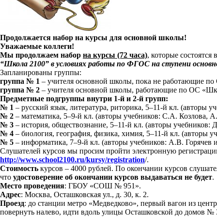
Продолжается набор на курсы для основной школы!
Уважаемые коллеги!
Мы продолжаем набор
на курсы (72 часа)
, которые состоятся
“Школа 2100” в условиях работы по ФГОС на ступени основн
Запланированы группы:
группа № 1
– учителя основной школы, пока не работающие по
группа № 2
– учителя основной школы, работающие по ОС «Шк
Предметные подгруппы внутри 1-й и 2-й групп:
№ 1
– русский язык, литература, риторика, 5–11-й кл. (авторы уч
№ 2
– математика, 5–9-й кл. (авторы учебников: С.А. Козлова, А.Г
№ 3
– история, обществознание, 5–11-й кл. (авторы учебников: Д.
№ 4
– биология, география, физика, химия, 5–11-й кл. (авторы 
№ 5
– информатика, 7–9-й кл. (авторы учебников: А.В. Горячев и 
Слушателей курсов мы просим пройти электронную регистраци
http://www.school2100.ru/kursy/registration
/.
Стоимость
курсов – 4000 рублей. По окончании курсов слуш
что
удостоверение об окончании курсов выдаваться не будет
.
Место проведения
: ГБОУ «СОШ № 951».
Адрес
: Москва, Осташковская ул., д. 30, к. 2.
Проезд
: до станции метро «Медведково», первый вагон из цент
повернуть налево, идти вдоль улицы Осташковской до домов № 3