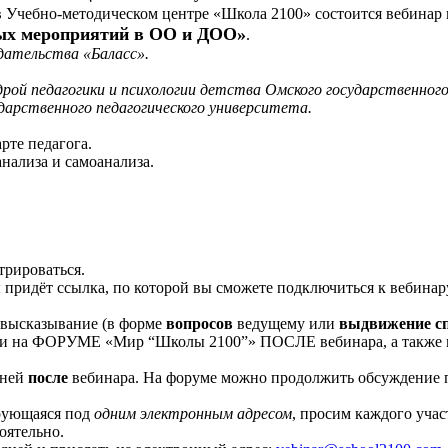
 Учебно-методическом центре «Школа 2100» состоится вебинар
ных мероприятий в ОО и ДОО»
.
дательства «Баласс».
федрой педагогики и психологии детства Омского государственно
дарственного педагогического университета.
рте педагога.
нализа и самоанализа.
трироваться.
 придёт ссылка, по которой вы сможете подключиться к вебинар
высказывание (в форме
вопросов
ведущему или
выдвижение с
и на ФОРУМЕ «Мир “Школы 2100”» ПОСЛЕ вебинара, а также в
дней
после
вебинара. На форуме можно продолжить обсуждение п
ирующаяся под
одним электронным адресом
, просим каждого уча
оятельно.