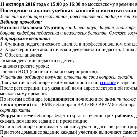
11 октября 2016 года с 15:00 до 16:30
по московскому времени в
Посещение и анализ учебных занятий и воспитатель
Участие в вебинаре бесплатное, обеспечивается поддержкой из
Вебинар проводят:
Наталья Павловна Мурзина
,
канд. пед. наук, доцент, зав. ка
доцент кафедры педагогика и психология детства, Омского госу
В программе вебинара:
1. Функция педагогического анализа в профессиональном станда
2. Характеристика аналитической деятельности педагога. Типы а
3. Объекты анализа:
- взаимодействие педагога и детей;
- анализ проекта урока;
- анализ НОД (воспитательного мероприятия).
Участники вебинара получат ответы на свои вопросы онлайн.
Для участия в вебинаре необходимо пройти по
ссылке
и зарегис
После регистрации на указанный вами адрес электронной почты
московскому времени.
По итогам вебинара (
оцениваются
полноценное
аналитическое
точки зрения
) по ТЕМЕ вебинара в ЧАТе ВО ВРЕМЯ вебинара 
сертификаты
.
Форум по теме
вебинара будет открыт в течение трёх
рабочих
скачать домашнее задание и презентацию.
Если в вебинаре принимает участие
группа
педагогов, регистр
При этом домашнее задание каждый участник выполняет самост