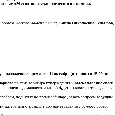
«Методика педагогического анализа.
 по теме
го педагогического университета;
Жанна Николаевна Тельнова
,
у в
назначенное время
, т.е.
11 октября (вторник) в 15:00
по
порного
по теме вебинара
утверждения
и
высказывание своей
ыполнение домашнего задания) будут выдаваться
электронные
роблем, поднятых во время вебинара, задать вопросы ведущим,
стника группы отправлять домашнее задание
с данного адреса
.