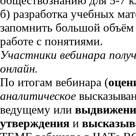
обществознанию для 5-7 к
б) разработка учебных ма
запомнить большой объём 
работе с понятиями.
Участники вебинара полу
онлайн.
По итогам вебинара (
оцен
аналитическое
высказыва
ведущему или
выдвижени
утверждения
и
высказыва