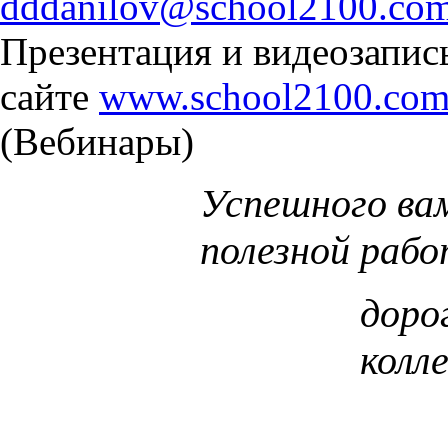
dddanilov@school2100.co
Презентация и видеозапис
сайте
www.school2100.co
(Вебинары)
Успешного ва
полезной рабо
доро
колле