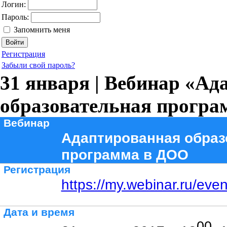
Логин:
Пароль:
Запомнить меня
Регистрация
Забыли свой пароль?
31 января | Вебинар «А
образовательная прогр
Вебинар
Адаптированная образ
программа в ДОО
Регистрация
https://my.webinar.ru/eve
Дата и время
00