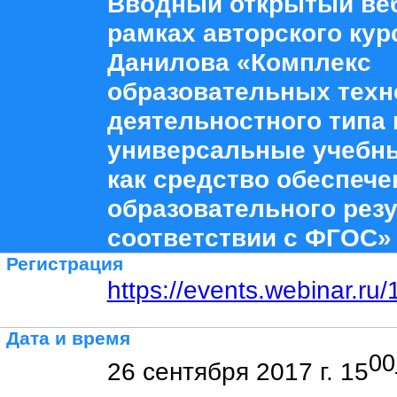
Вводный открытый ве
рамках авторского курс
Данилова «Комплекс
образовательных техн
деятельностного типа 
универсальные учебн
как средство обеспече
образовательного резу
соответствии с ФГОС»
Регистрация
https://events.webinar.r
Дата и время
00
26 сентября 2017 г. 15