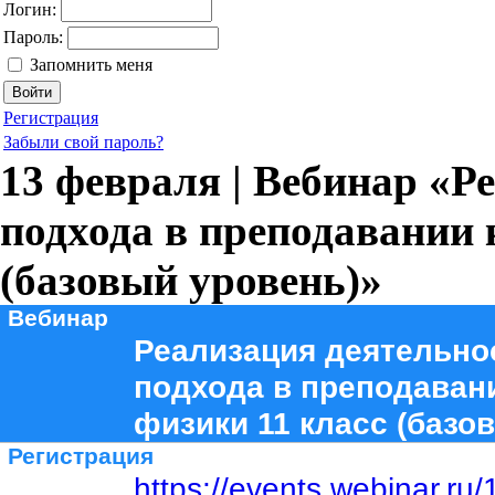
Логин:
Пароль:
Запомнить меня
Регистрация
Забыли свой пароль?
13 февраля | Вебинар «Р
подхода в преподавании 
(базовый уровень)»
Вебинар
Реализация деятельно
подхода в преподаван
физики 11 класс (базо
Регистрация
https://events.webinar.r