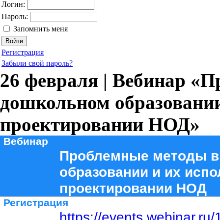
Логин:
Пароль:
Запомнить меня
Регистрация
Забыли свой пароль?
26 февраля | Вебинар «
дошкольном образовании
проектировании НОД»
Вебинар
Проблемные методы в
образовании и их испо
проектировании НОД
Регистрация
https://events.webinar.r