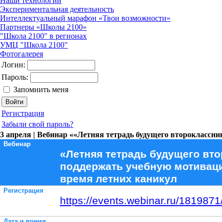
Наши технологии
Экспериментальная деятельность
Интеллектуальный марафон «Твои возможности»
Партнеры «Школы 2100»
"Школа 2100" в регионах
УМЦ "Школа 2100"
Фотогалерея
Логин:
Пароль:
Запомнить меня
Регистрация
Забыли свой пароль?
3 апреля | Вебинар ««Летняя тетрадь будущего второклассн
Вебинар
«Летняя тетрадь будущего вто
поддержать учебную мотивац
время летних каникул
Регистрация
https://events.webinar.ru/181987
Дата и время