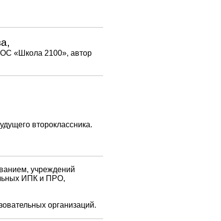
а,
 ОС «Школа 2100», автор
удущего второклассника.
ованием, учреждений
льных ИПК и ПРО,
азовательных организаций.