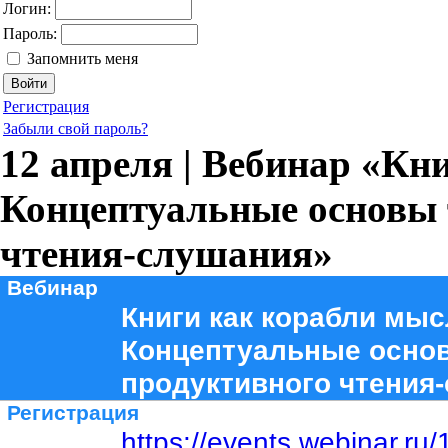
Логин:
Пароль:
Запомнить меня
Регистрация
Забыли свой пароль?
12 апреля | Вебинар «Кн
Концептуальные основы 
чтения-слушания»
Вебинар
Книги как корабли мыс
Концептуальные осно
продуктивного чтения
Регистрация
https://events.webinar.r