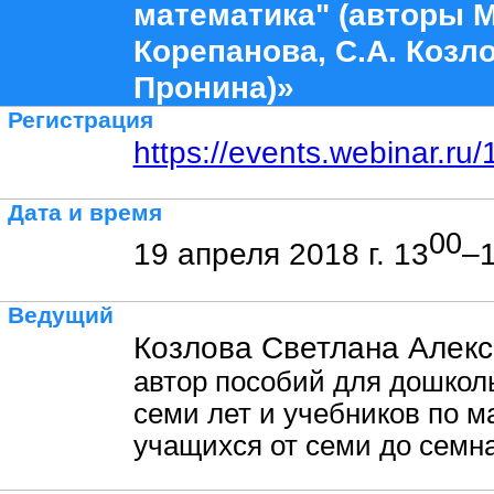
математика" (авторы М
Корепанова, С.А. Козло
Пронина)»
Регистрация
https://events.webinar.r
Дата и время
00
19 апреля 2018 г. 13
–
Ведущий
Козлова Светлана Алекс
автор пособий для дошколь
семи лет и учебников по м
учащихся от семи до семн