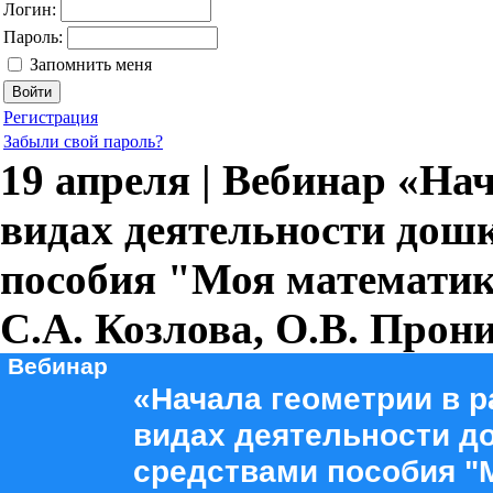
Логин:
Пароль:
Запомнить меня
Регистрация
Забыли свой пароль?
19 апреля | Вебинар «На
видах деятельности дош
пособия "Моя математик
С.А. Козлова, О.В. Прон
Вебинар
«Начала геометрии в 
видах деятельности д
средствами пособия "