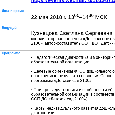
https://events.webinar.ru/181987
Дата и время
00
30
22 мая 2018 г. 13
–14
МСК
Ведущий
Кузнецова Светлана Сергеевна,
координатор направления «Дошкольное об
2100», автор-составитель ООП ДО «Детски
Программа
• Педагогическая диагностика и мониторин
образовательной организации.
• Целевые ориентиры ФГОС дошкольного о
планируемые результаты освоения Основн
программы «Детский сад 2100».
• Принципы диагностики и особенности её
образовательной организации в соответст
ООП ДО «Детский сад 2100»).
• Карты индивидуального развития дошколь
диагностики.