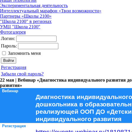
Наши технологии
Экспериментальная деятельность
Интеллектуальный марафон «Твои возможности»
Партнеры «Школы 2100»
"Школа 2100" в регионах
УМЦ "Школа 2100"
Фотогалерея
Логин:
Пароль:
Запомнить меня
Регистрация
Забыли свой пароль?
22 мая | Вебинар «Диагностика индивидуального развития 
развития»
Вебинар
Диагностика индивидуального
дошкольника в образовательн
реализующей ООП ДО «Детский
индивидуального развития
Регистрация