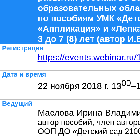
образовательных обла
по пособиям УМК «Детс
«Аппликация» и «Лепка
3 до 7 (8) лет (автор И
Регистрация
https://events.webinar.r
Дата и время
00
22 ноября 2018 г. 13
–
Ведущий
Маслова Ирина Владими
автор пособий, член автор
ООП ДО «Детский сад 210