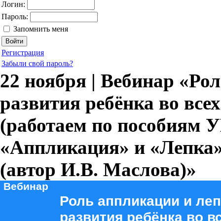
Логин:
Пароль:
Запомнить меня
Регистрация
Забыли свой пароль?
22 ноября | Вебинар «Ро
развития ребёнка во все
(работаем по пособиям 
«Аппликация» и «Лепка» д
(автор И.В. Маслова)»
Вебинар
Роль аппликации и леп
развития ребёнка во в