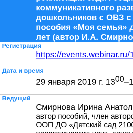
коммуникативного раз
дошкольников с ОВЗ с
пособия «Моя семья» дл
лет (автор И.А. Смирно
Регистрация
https://events.webinar.r
Дата и время
00
29 января 2019 г. 13
–
Ведущий
Смирнова Ирина Анатол
автор пособий, член автор
ООП ДО «Детский сад 2100