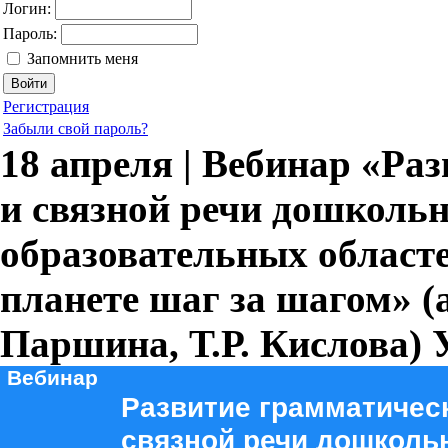
Логин:
Пароль:
Запомнить меня
Регистрация
Забыли свой пароль?
18 апреля | Вебинар «Ра
и связной речи дошкольн
образовательных област
планете шаг за шагом» (
Паршина, Т.Р. Кислова)
Вебинар
Развитие грамматическ
связной речи дошколь