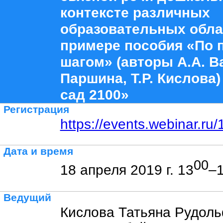
контексте различных
образовательных обла
примере пособия «По п
шагом» (авторы А.А. В
Паршина, Т.Р. Кислова
сад 2100»
Регистрация
https://events.webinar.r
Дата и время
00
18 апреля 2019 г. 13
–
Ведущий
Кислова Татьяна Рудол