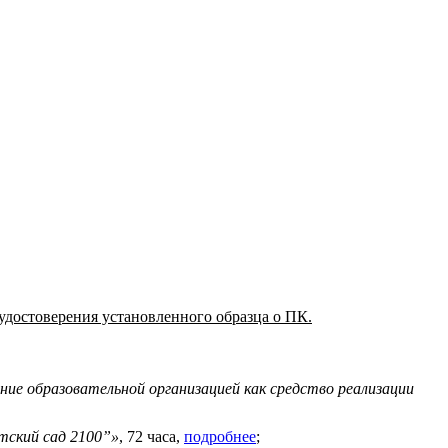
удостоверения установленного образца о ПК.
ие образовательной организацией как средство реализации
тский сад 2100”»
, 72 часа,
подробнее
;