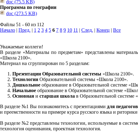
doc (75.5 KB)
Программа по географии
doc (273.5 KB)
Файлы 51 - 60 из 112
Начало
|
Пред.
|
1
2
3
4
5
6
7
8
9
10
11
|
След.
|
Конец
|
Все
Уважаемые коллеги!
В разделе «Материалы по предметам» представлены материалы
«Школа 2100».
Материал на сгруппирован по 5 разделам:
Презентации Образовательной системы
«Школа 2100».
Технологии
Образовательной системы «Школа 2100».
Дошкольное
образование в Образовательной системе «Шк
Начальное
образование в Образовательной системе «Школ
Основная
и
старшая школа
в Образовательной системе 
В разделе №1 Вы познакомитесь с презентациями
для педагогов
и преемственности на примере курса русского языка и риторик
В разделе №2 представлены технологии, используемые в систем
технология оценивания, проектная технология.