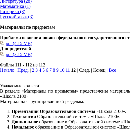
Литература (28)
Математика (1)
Риторика (3)
Русский язык (3)
Материалы по предметам
Проблема освоения нового федерального государственного 
ppt (4.15 MB)
Для родителей
ppt (3.15 MB)
Файлы 111 - 112 из 112
Начало
|
Пред.
|
2
3
4
5
6
7
8
9
10
11
12
| След. | Конец
|
Все
Уважаемые коллеги!
В разделе «Материалы по предметам» представлены материалы
«Школа 2100».
Материал на сгруппирован по 5 разделам:
Презентации Образовательной системы
«Школа 2100».
Технологии
Образовательной системы «Школа 2100».
Дошкольное
образование в Образовательной системе «Шк
Начальное
образование в Образовательной системе «Школ