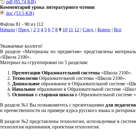
pdf (85.74 KB)
Комментарий урока литературного чтения
doc (53.5 KB)
Файлы 81 - 90 из 112
Начало
|
Пред.
|
2
3
4
5
6
7
8
9
10
11
12
|
След.
|
Конец
|
Все
Уважаемые коллеги!
В разделе «Материалы по предметам» представлены материалы
«Школа 2100».
Материал на сгруппирован по 5 разделам:
Презентации Образовательной системы
«Школа 2100».
Технологии
Образовательной системы «Школа 2100».
Дошкольное
образование в Образовательной системе «Шк
Начальное
образование в Образовательной системе «Школ
Основная
и
старшая школа
в Образовательной системе 
В разделе №1 Вы познакомитесь с презентациями
для педагогов
и преемственности на примере курса русского языка и риторик
В разделе №2 представлены технологии, используемые в систем
технология оценивания, проектная технология.