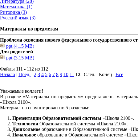
Литература (28)
Математика (1)
Риторика (3)
Русский язык (3)
Материалы по предметам
Проблема освоения нового федерального государственного 
ppt (4.15 MB)
Для родителей
ppt (3.15 MB)
Файлы 111 - 112 из 112
Начало
|
Пред.
|
2
3
4
5
6
7
8
9
10
11
12
| След. | Конец
|
Все
Уважаемые коллеги!
В разделе «Материалы по предметам» представлены материалы
«Школа 2100».
Материал на сгруппирован по 5 разделам:
Презентации Образовательной системы
«Школа 2100».
Технологии
Образовательной системы «Школа 2100».
Дошкольное
образование в Образовательной системе «Шк
Начальное
образование в Образовательной системе «Школ