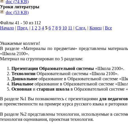
doc (74 KB)
Уроки литературы
doc (53 KB)
Файлы 41 - 50 из 112
Начало
|
Пред.
|
1
2
3
4
5
6
7
8
9
10
11
|
След.
|
Конец
|
Все
Уважаемые коллеги!
В разделе «Материалы по предметам» представлены материалы
«Школа 2100».
Материал на сгруппирован по 5 разделам:
Презентации Образовательной системы
«Школа 2100».
Технологии
Образовательной системы «Школа 2100».
Дошкольное
образование в Образовательной системе «Шк
Начальное
образование в Образовательной системе «Школ
Основная
и
старшая школа
в Образовательной системе 
В разделе №1 Вы познакомитесь с презентациями
для педагогов
и преемственности на примере курса русского языка и риторик
В разделе №2 представлены технологии, используемые в систем
технология оценивания, проектная технология.