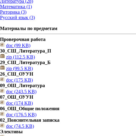
Литература (28)
Математика (1)
Риторика (3)
Русский язык (3)
Материалы по предметам
Проверочная работа
doc (99 KB)
30_СШ_Литература_П
zip (112.5 KB)
29_СШ_Литература_Б
zip (99.5 KB)
26_СШ_ОУУН
doc (175 KB)
09_ОШ_Литература
doc (243.5 KB)
07_ОШ_ОУУН
doc (174 KB)
06_ОШ_Общие положения
doc (176.5 KB)
02_Пояснительная записка
doc (74.5 KB)
Элективы