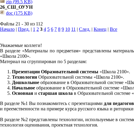
zip (99.5 KB)
26_СШ_ОУУН
doc (175 KB)
Файлы 21 - 30 из 112
Начало
|
Пред.
|
1
2
3
4
5
6
7
8
9
10
11
|
След.
|
Конец
|
Все
Уважаемые коллеги!
В разделе «Материалы по предметам» представлены материалы
«Школа 2100».
Материал на сгруппирован по 5 разделам:
Презентации Образовательной системы
«Школа 2100».
Технологии
Образовательной системы «Школа 2100».
Дошкольное
образование в Образовательной системе «Шк
Начальное
образование в Образовательной системе «Школ
Основная
и
старшая школа
в Образовательной системе 
В разделе №1 Вы познакомитесь с презентациями
для педагогов
и преемственности на примере курса русского языка и риторик
В разделе №2 представлены технологии, используемые в систем
технология оценивания, проектная технология.