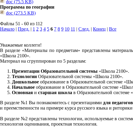
doc (75.5 KB)
Программа по географии
doc (273.5 KB)
Файлы 51 - 60 из 112
Начало
|
Пред.
|
1
2
3
4
5
6
7
8
9
10
11
|
След.
|
Конец
|
Все
Уважаемые коллеги!
В разделе «Материалы по предметам» представлены материалы
«Школа 2100».
Материал на сгруппирован по 5 разделам:
Презентации Образовательной системы
«Школа 2100».
Технологии
Образовательной системы «Школа 2100».
Дошкольное
образование в Образовательной системе «Шк
Начальное
образование в Образовательной системе «Школ
Основная
и
старшая школа
в Образовательной системе 
В разделе №1 Вы познакомитесь с презентациями
для педагогов
и преемственности на примере курса русского языка и риторик
В разделе №2 представлены технологии, используемые в систем
технология оценивания, проектная технология.