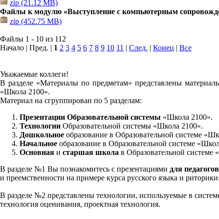
zip (21.12 MB)
Файлы к модулю «Выступление с компьютерным сопровожд
zip (452.75 MB)
Файлы 1 - 10 из 112
Начало | Пред. |
1
2
3
4
5
6
7
8
9
10
11
|
След.
|
Конец
|
Все
Уважаемые коллеги!
В разделе «Материалы по предметам» представлены материалы
«Школа 2100».
Материал на сгруппирован по 5 разделам:
Презентации Образовательной системы
«Школа 2100».
Технологии
Образовательной системы «Школа 2100».
Дошкольное
образование в Образовательной системе «Шк
Начальное
образование в Образовательной системе «Школ
Основная
и
старшая школа
в Образовательной системе 
В разделе №1 Вы познакомитесь с презентациями
для педагогов
и преемственности на примере курса русского языка и риторик
В разделе №2 представлены технологии, используемые в систем
технология оценивания, проектная технология.