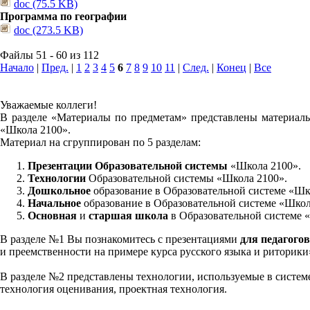
doc (75.5 KB)
Программа по географии
doc (273.5 KB)
Файлы 51 - 60 из 112
Начало
|
Пред.
|
1
2
3
4
5
6
7
8
9
10
11
|
След.
|
Конец
|
Все
Уважаемые коллеги!
В разделе «Материалы по предметам» представлены материалы
«Школа 2100».
Материал на сгруппирован по 5 разделам:
Презентации Образовательной системы
«Школа 2100».
Технологии
Образовательной системы «Школа 2100».
Дошкольное
образование в Образовательной системе «Шк
Начальное
образование в Образовательной системе «Школ
Основная
и
старшая школа
в Образовательной системе 
В разделе №1 Вы познакомитесь с презентациями
для педагогов
и преемственности на примере курса русского языка и риторик
В разделе №2 представлены технологии, используемые в систем
технология оценивания, проектная технология.