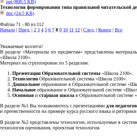
ppt (800.5 KB)
Технология формирования типа правильной читательской д
doc (24.5 KB)
Файлы 71 - 80 из 112
Начало
|
Пред.
|
2
3
4
5
6
7
8
9
10
11
12
|
След.
|
Конец
|
Все
Уважаемые коллеги!
В разделе «Материалы по предметам» представлены материалы
«Школа 2100».
Материал на сгруппирован по 5 разделам:
Презентации Образовательной системы
«Школа 2100».
Технологии
Образовательной системы «Школа 2100».
Дошкольное
образование в Образовательной системе «Шк
Начальное
образование в Образовательной системе «Школ
Основная
и
старшая школа
в Образовательной системе 
В разделе №1 Вы познакомитесь с презентациями
для педагогов
и преемственности на примере курса русского языка и риторик
В разделе №2 представлены технологии, используемые в систем
технология оценивания, проектная технология.