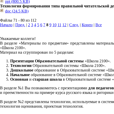
ppt (800.5 KB)
Технология формирования типа правильной читательской д
doc (24.5 KB)
Файлы 71 - 80 из 112
Начало
|
Пред.
|
2
3
4
5
6
7
8
9
10
11
12
|
След.
|
Конец
|
Все
Уважаемые коллеги!
В разделе «Материалы по предметам» представлены материалы
«Школа 2100».
Материал на сгруппирован по 5 разделам:
Презентации Образовательной системы
«Школа 2100».
Технологии
Образовательной системы «Школа 2100».
Дошкольное
образование в Образовательной системе «Шк
Начальное
образование в Образовательной системе «Школ
Основная
и
старшая школа
в Образовательной системе 
В разделе №1 Вы познакомитесь с презентациями
для педагогов
и преемственности на примере курса русского языка и риторик
В разделе №2 представлены технологии, используемые в систем
технология оценивания, проектная технология.