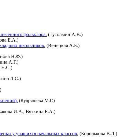
-песенного фольклора.
(Тутолмин А.В.)
ва Е.А.)
младших школьников.
(Венецкая А.Б.)
нова Н.Ф.)
ина А.Г.)
 Н.С.)
ина Л.С.)
)
жнений).
(Кудряшева М.Г.)
акова И.А., Вяткина Е.А.)
ценки у учащихся начальных классов.
(Королькова В.Л.)