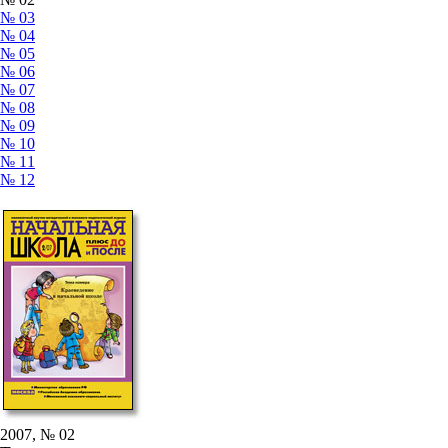
№ 03
№ 04
№ 05
№ 06
№ 07
№ 08
№ 09
№ 10
№ 11
№ 12
2007, № 02