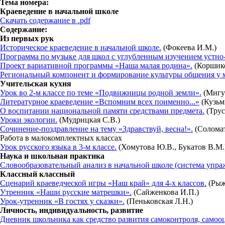
Тема номера:
Краеведение в начальной школе
Скачать содержание в .pdf
Содержание:
Из первых рук
Историческое краеведение в начальной школе.
(Фокеева И.М.)
Программа по музыке для школ с углубленным изучением устно
Проект вариативной программы «Наша малая родина».
(Коршико
Региональный компонент и формирование культуры общения у 
Учительская кухня
Урок во 2-м классе по теме «Подвижницы родной земли».
(Мигу
Литературное краеведение «Вспомним всех поименно...»
(Кузьм
О воспитании национальной памяти средствами предмета.
(Трус
Уроки экологии.
(Мудрицкая С.В.)
Сочинение-поздравление на тему «Здравствуй, весна!».
(Соломат
Работа в малокомплектных классах
Урок русского языка в 3-м классе.
(Хомутова Ю.В., Букатов В.М.
Наука и школьная практика
Словообразовательный анализ в начальной школе (система упра
Классный классный
Сценарий краеведческой игры «Наш край» для 4-х классов.
(Рыж
Утренник «Наши русские матрешки».
(Сайженкова И.П.)
Урок-утренник «В гостях у сказки».
(Пеньковская Л.Н.)
Личность, индивидуальность, развитие
Дневник школьника как средство развития самоконтроля, самоо