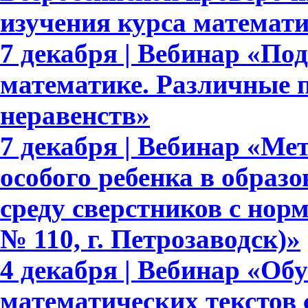
изучения курса математ
7 декабря | Вебинар «По
математике. Различные 
неравенств»
7 декабря | Вебинар «М
особого ребенка в образ
среду сверстников с но
№ 110, г. Петрозаводск)»
4 декабря | Вебинар «Об
математических текстов 