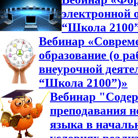
электронной 
“Школа 2100
Вебинар «Совреме
образование (о ра
внеурочной деяте
“Школа 2100”)»
Вебинар "Содер
преподавания н
языка в началь