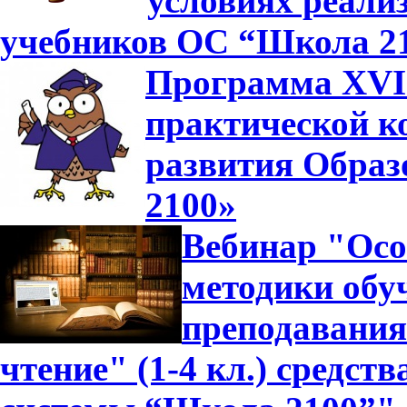
условиях реали
учебников ОС “Школа 2
Программа XVII
практической к
развития Образ
2100»
Вебинар "Осо
методики обуч
преподавания
чтение" (1-4 кл.) средс