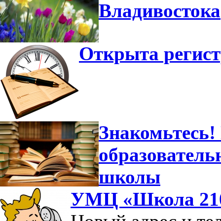
Владивостока
Открыта регист
Знакомьтесь!
образователь
школы
УМЦ «Школа 210