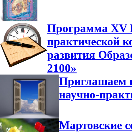
Программа XV В
практической к
развития Образ
2100»
Приглашаем н
научно-прак
Мартовские с