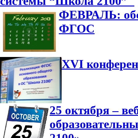
системы “Школа 2100”"
ФЕВРАЛЬ: обс
ФГОС
XVI конферен
25 октября – в
образовательн
2100»