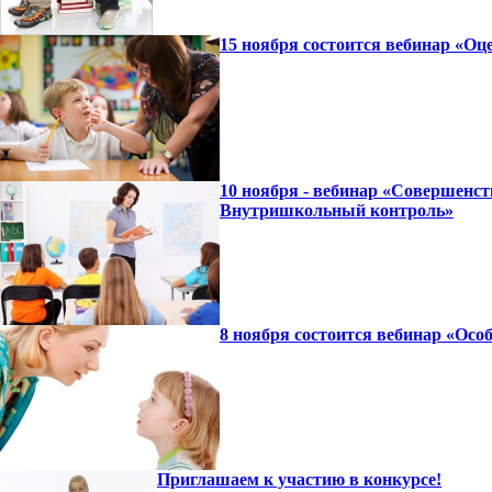
15 ноября состоится вебинар «Оц
10 ноября - вебинар «Совершенст
Внутришкольный контроль»
8 ноября состоится вебинар «Осо
Приглашаем к участию в конкурсе!