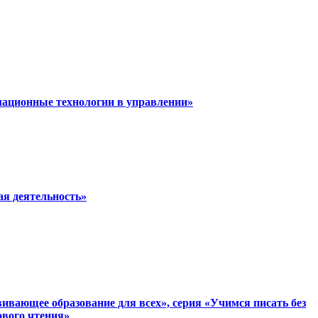
мационные технологии в управлении»
ая деятельность»
вающее образование для всех», серия «Учимся писать без
ового чтения»