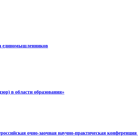
ча единомышленников
дзор) в области образования»
сероссийская очно-заочная научно-практическая конференци