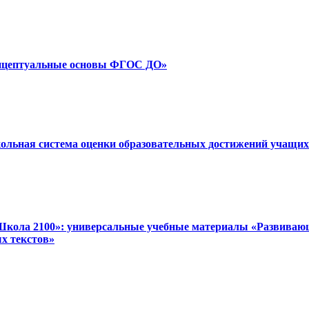
Концептуальные основы ФГОС ДО»
кольная система оценки образовательных достижений учащих
Школа 2100»: универсальные учебные материалы «Развивающе
х текстов»