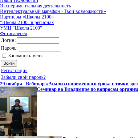
Наши технологии
Экспериментальная деятельность
Интеллектуальный марафон «Твои возможности»
Партнеры «Школы 2100»
"Школа 2100" в регионах
УМЦ "Школа 2100"
Фотогалерея
Логин:
Пароль:
Запомнить меня
Регистрация
Забыли свой пароль?
29 ноября | Вебинар «Анализ современного урока с точки зр
Семинар во Владимире по вопросам организ