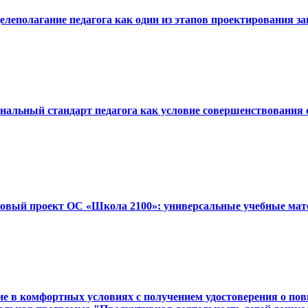
Целеполагание педагога как один из этапов проектирования з
ональный стандарт педагога как условие совершенствования
«Новый проект ОС «Школа 2100»: универсальные учебные мат
 в комфортных условиях с получением удостоверения о повыш