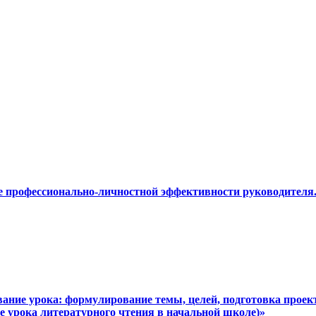
е профессионально-личностной эффективности руководител
вание урока: формулирование темы, целей, подготовка проект
е урока литературного чтения в начальной школе)»