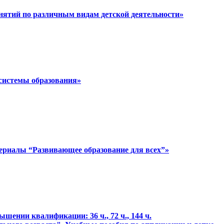
анятий по различным видам детской деятельности»
 системы образования»
ериалы “Развивающее образование для всех”»
ении квалификации: 36 ч., 72 ч., 144 ч.