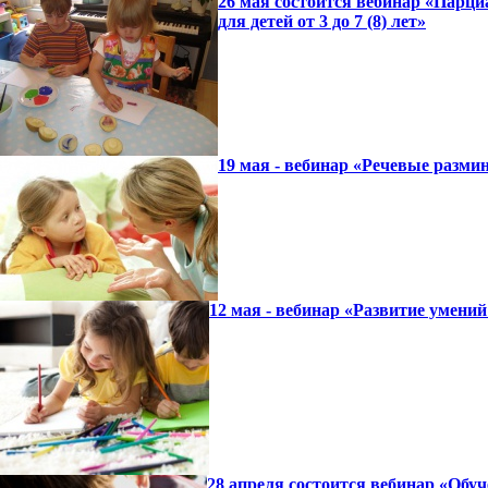
26 мая состоится вебинар «Парци
для детей от 3 до 7 (8) лет»
19 мая - вебинар «Речевые разми
12 мая - вебинар «Развитие умен
28 апреля состоится вебинар «Обу