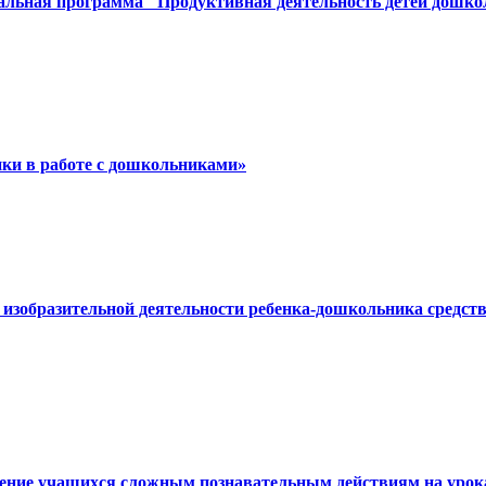
альная программа "Продуктивная деятельность детей дошкол
нки в работе с дошкольниками»
ий изобразительной деятельности ребенка-дошкольника сред
чение учащихся сложным познавательным действиям на урока