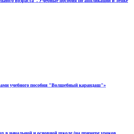
ьного возраста". Учебные пособия по аппликации и лепке
ствами учебного пособия "Волшебный карандаш"»
х в начальной и основной школе (на примере уроков