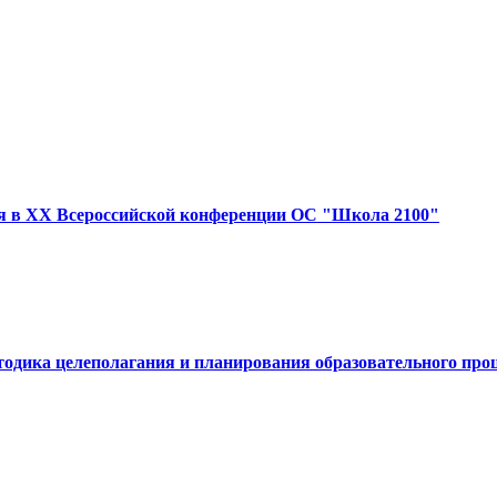
я в XX Всероссийской конференции ОС "Школа 2100"
тодика целеполагания и планирования образовательного про