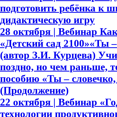
подготовить ребёнка к ш
дидактическую игру
28 октября | Вебинар К
«Детский сад 2100»«Ты – 
(автор З.И. Курцева) Уч
поздно, но чем раньше, 
пособию «Ты – словечко, 
(Продолжение)
22 октября | Вебинар «Г
технологии продуктивно