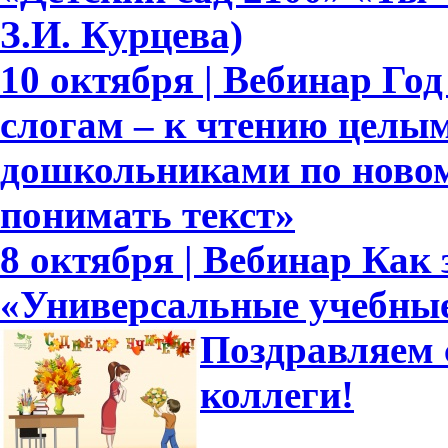
З.И. Курцева)
10 октября | Вебинар Го
слогам – к чтению целым
дошкольниками по новом
понимать текст»
8 октября | Вебинар Как
«Универсальные учебны
Поздравляем 
коллеги!