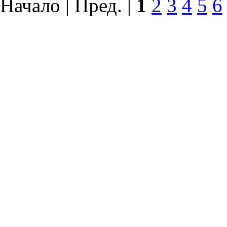
Начало | Пред. |
1
2
3
4
5
6